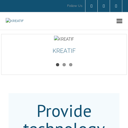
Follow Us
Home
Services
KREATIF
- PENYEDIA LAYANAN IT
- SUPPORT DAN PENGEMBANGAN IT
- PELATIHAN & PENDIDIKAN
Provide
- Services Price
Event