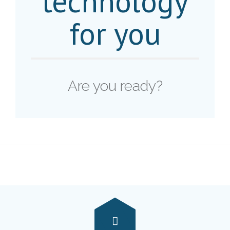
technology
- CALENDAR EVENT
for you
Contact
Portofolio
About
Are you ready?
Career
FaQ